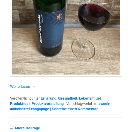
Weiterlesen
→
Veröffentlicht unter
Ernärung
,
Gesundheit
,
Lebensmittel
,
Produkttest
,
Produktvorstellung
|
Verschlagwortet mit
#weein
#alkoholfrei #hogapage
|
Schreibe einen Kommentar
Beitragsnavigation
←
Ältere Beiträge