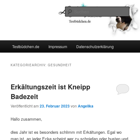
Zum
Zum
Lifestyle For Living
primären
sekundären
Such
Inhalt
Inhalt
springen
springen
Testbüdchen
Hauptmenü
Testbüdchen.de
Impressum
Datenschutzerklärung
KATEGORIEARCHIV:
GESUNDHEIT
Erkältungszeit ist Kneipp
Badezeit
Veröffentlicht am
23. Februar 2023
von
Angelika
Hallo zusammen,
dies Jahr ist es besonders schlimm mit Erkältungen. Egal wo
man ist, an jeder Ecke scheint wer zu schniefen oder husten und