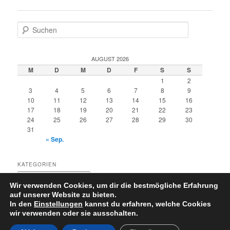
S
u
c
h
AUGUST 2026
e
M
D
M
D
F
S
S
n
1
2
3
4
5
6
7
8
9
10
11
12
13
14
15
16
17
18
19
20
21
22
23
24
25
26
27
28
29
30
31
« Sep.
KATEGORIEN
Kategorien
Wir verwenden Cookies, um dir die bestmögliche Erfahrung
auf unserer Website zu bieten.
In den
Einstellungen
kannst du erfahren, welche Cookies
wir verwenden oder sie ausschalten.
Datenschutzerklärung
Stolz präsentiert von WordPress