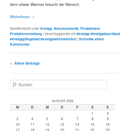
denn etwas Warmes braucht der Mensch.
Weiterlesen
→
Veröffentlicht unter
Kneipp
,
Naturkosmetik
,
Produkttest
,
Produktvorstellung
|
Verschlagwortet mit
#kneipp #kneippduschbad
#kneipppflegebad #kneippwirktnatürlich
|
Schreibe einen
Kommentar
Beitragsnavigation
←
Ältere Beiträge
S
u
c
h
AUGUST 2026
e
M
D
M
D
F
S
S
n
1
2
3
4
5
6
7
8
9
10
11
12
13
14
15
16
17
18
19
20
21
22
23