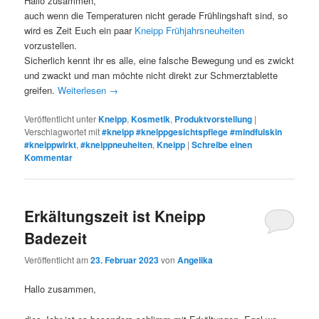
Hallo zusammen,
auch wenn die Temperaturen nicht gerade Frühlingshaft sind, so
wird es Zeit Euch ein paar
Kneipp Frühjahrsneuheiten
vorzustellen.
Sicherlich kennt ihr es alle, eine falsche Bewegung und es zwickt
und zwackt und man möchte nicht direkt zur Schmerztablette
greifen.
Weiterlesen
→
Veröffentlicht unter
Kneipp
,
Kosmetik
,
Produktvorstellung
|
Verschlagwortet mit
#kneipp #kneippgesichtspflege #mindfulskin
#kneippwirkt
,
#kneippneuheiten
,
Kneipp
|
Schreibe einen
Kommentar
Erkältungszeit ist Kneipp
Badezeit
Veröffentlicht am
23. Februar 2023
von
Angelika
Hallo zusammen,