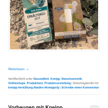
Weiterlesen
→
Veröffentlicht unter
Gesundheit
,
Kneipp
,
Naturkosmetik
,
Onlineshops
,
Produkttest
,
Produktvorstellung
|
Verschlagwortet mit
kneipp #erkältung #baden #kneippvip
|
Schreibe einen Kommentar
Vorbeugen mit Kneipp