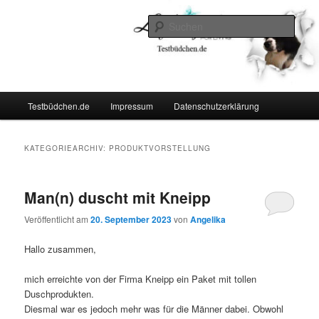
Zum
Zum
Lifestyle For Living
primären
sekundären
Such
Inhalt
Inhalt
springen
springen
Testbüdchen
Hauptmenü
Testbüdchen.de
Impressum
Datenschutzerklärung
KATEGORIEARCHIV:
PRODUKTVORSTELLUNG
Man(n) duscht mit Kneipp
Veröffentlicht am
20. September 2023
von
Angelika
Hallo zusammen,
mich erreichte von der Firma Kneipp ein Paket mit tollen
Duschprodukten.
Diesmal war es jedoch mehr was für die Männer dabei. Obwohl