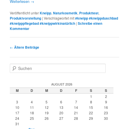
Weiterlesen
→
Veröffentlicht unter
Kneipp
,
Naturkosmetik
,
Produkttest
,
Produktvorstellung
|
Verschlagwortet mit
#kneipp #kneippduschbad
#kneipppflegebad #kneippwirktnatürlich
|
Schreibe einen
Kommentar
Beitragsnavigation
←
Ältere Beiträge
S
u
c
h
AUGUST 2026
e
M
D
M
D
F
S
S
n
1
2
3
4
5
6
7
8
9
10
11
12
13
14
15
16
17
18
19
20
21
22
23
24
25
26
27
28
29
30
31