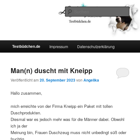
Zum
Zum
Lifestyle For Living
primären
sekundären
Such
Inhalt
Inhalt
springen
springen
Testbüdchen
Hauptmenü
Testbüdchen.de
Impressum
Datenschutzerklärung
Man(n) duscht mit Kneipp
Veröffentlicht am
20. September 2023
von
Angelika
Hallo zusammen,
mich erreichte von der Firma Kneipp ein Paket mit tollen
Duschprodukten.
Diesmal war es jedoch mehr was für die Männer dabei. Obwohl
ich ja der
Meinung bin, Frauen Duschzeug muss nicht unbedingt süß oder
fruchtig