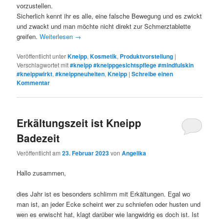
vorzustellen.
Sicherlich kennt ihr es alle, eine falsche Bewegung und es zwickt
und zwackt und man möchte nicht direkt zur Schmerztablette
greifen.
Weiterlesen
→
Veröffentlicht unter
Kneipp
,
Kosmetik
,
Produktvorstellung
|
Verschlagwortet mit
#kneipp #kneippgesichtspflege #mindfulskin
#kneippwirkt
,
#kneippneuheiten
,
Kneipp
|
Schreibe einen
Kommentar
Erkältungszeit ist Kneipp
Badezeit
Veröffentlicht am
23. Februar 2023
von
Angelika
Hallo zusammen,
dies Jahr ist es besonders schlimm mit Erkältungen. Egal wo
man ist, an jeder Ecke scheint wer zu schniefen oder husten und
wen es erwischt hat, klagt darüber wie langwidrig es doch ist. Ist