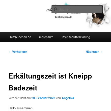
Zum
Lifestyle For Living
primären
Such
Inhalt
springen
Testbüdchen
Hauptmenü
Testbüdchen.de
Impressum
Datenschutzerklärung
Beitragsnavigation
←
Vorheriger
Nächster
→
Erkältungszeit ist Kneipp
Badezeit
Veröffentlicht am
23. Februar 2023
von
Angelika
Hallo zusammen,