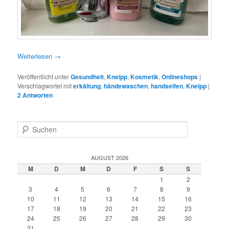
Weiterlesen
→
Veröffentlicht unter
Gesundheit
,
Kneipp
,
Kosmetik
,
Onlineshops
|
Verschlagwortet mit
erkältung
,
händewaschen
,
handseifen
,
Kneipp
|
2
Antworten
S
u
c
h
AUGUST 2026
e
M
D
M
D
F
S
S
n
1
2
3
4
5
6
7
8
9
10
11
12
13
14
15
16
17
18
19
20
21
22
23
24
25
26
27
28
29
30
31