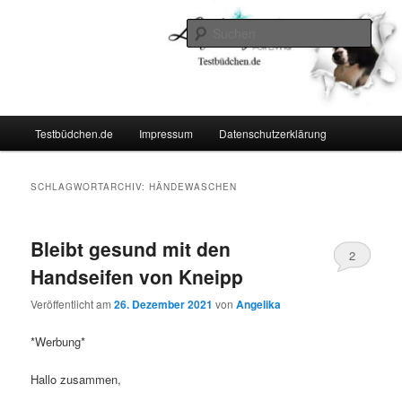
Zum
Zum
Lifestyle For Living
primären
sekundären
Such
Inhalt
Inhalt
springen
springen
Testbüdchen
Hauptmenü
Testbüdchen.de
Impressum
Datenschutzerklärung
SCHLAGWORTARCHIV:
HÄNDEWASCHEN
Bleibt gesund mit den
2
Handseifen von Kneipp
Veröffentlicht am
26. Dezember 2021
von
Angelika
*Werbung*
Hallo zusammen,