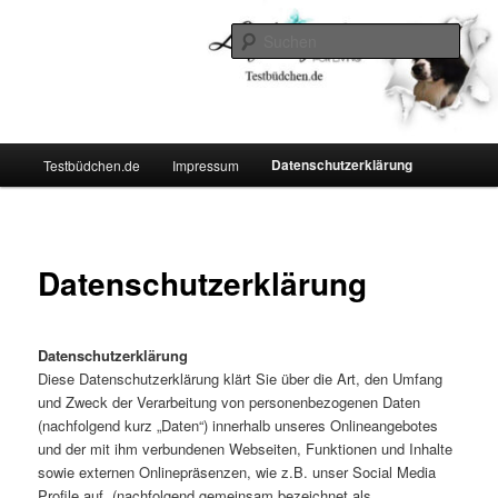
Zum
Lifestyle For Living
primären
Such
Inhalt
springen
Testbüdchen
Hauptmenü
Datenschutzerklärung
Testbüdchen.de
Impressum
Datenschutzerklärung
Datenschutzerklärung
Diese Datenschutzerklärung klärt Sie über die Art, den Umfang
und Zweck der Verarbeitung von personenbezogenen Daten
(nachfolgend kurz „Daten“) innerhalb unseres Onlineangebotes
und der mit ihm verbundenen Webseiten, Funktionen und Inhalte
sowie externen Onlinepräsenzen, wie z.B. unser Social Media
Profile auf. (nachfolgend gemeinsam bezeichnet als