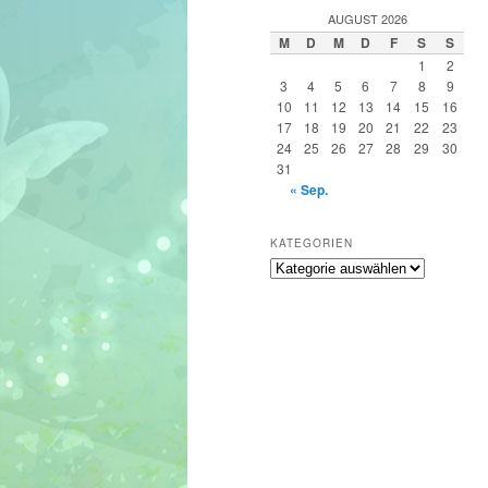
h
AUGUST 2026
e
M
D
M
D
F
S
S
n
1
2
3
4
5
6
7
8
9
10
11
12
13
14
15
16
17
18
19
20
21
22
23
24
25
26
27
28
29
30
31
« Sep.
KATEGORIEN
Kategorien