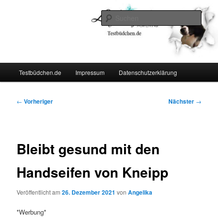
Zum
Lifestyle For Living
primären
Such
Inhalt
springen
Testbüdchen
Hauptmenü
Testbüdchen.de
Impressum
Datenschutzerklärung
Beitragsnavigation
←
Vorheriger
Nächster
→
Bleibt gesund mit den
Handseifen von Kneipp
Veröffentlicht am
26. Dezember 2021
von
Angelika
*Werbung*