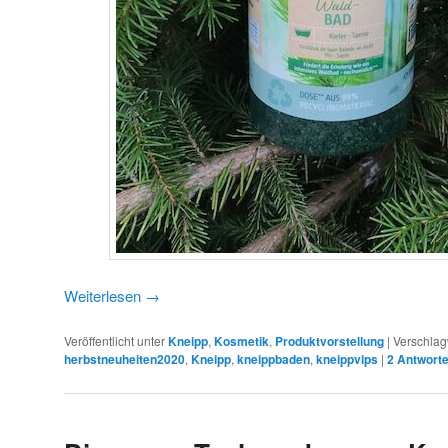
Weiterlesen
→
Veröffentlicht unter
Kneipp
,
Kosmetik
,
Produktvorstellung
|
Verschlag
herbstneuheiten2020
,
Kneipp
,
kneippbaden
,
kneippvips
|
2
Antwort