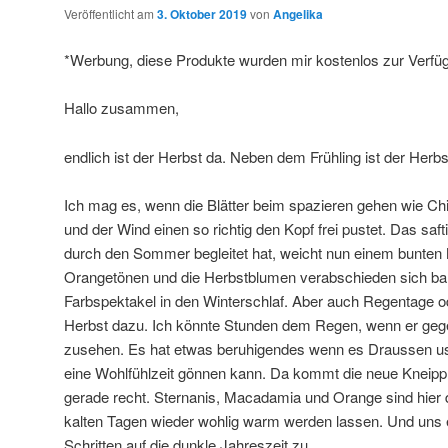
Veröffentlicht am
3. Oktober 2019
von
Angelika
*Werbung, diese Produkte wurden mir kostenlos zur Verfüg
Hallo zusammen,
endlich ist der Herbst da. Neben dem Frühling ist der Herbs
Ich mag es, wenn die Blätter beim spazieren gehen wie Chi
und der Wind einen so richtig den Kopf frei pustet. Das saft
durch den Sommer begleitet hat, weicht nun einem bunten
Orangetönen und die Herbstblumen verabschieden sich bald
Farbspektakel in den Winterschlaf. Aber auch Regentage
Herbst dazu. Ich könnte Stunden dem Regen, wenn er gege
zusehen. Es hat etwas beruhigendes wenn es Draussen uss
eine Wohlfühlzeit gönnen kann. Da kommt die neue Kneipp 
gerade recht. Sternanis, Macadamia und Orange sind hier d
kalten Tagen wieder wohlig warm werden lassen. Und uns e
Schritten auf die dunkle Jahreszeit zu.