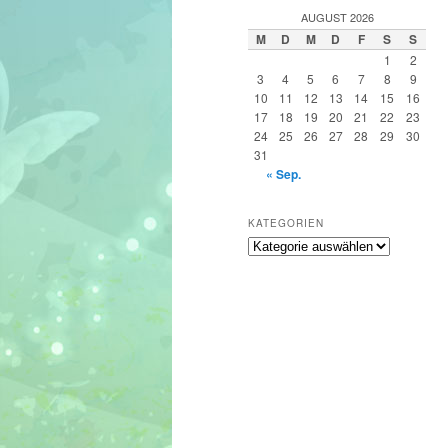
h
AUGUST 2026
e
M
D
M
D
F
S
S
n
1
2
3
4
5
6
7
8
9
10
11
12
13
14
15
16
17
18
19
20
21
22
23
24
25
26
27
28
29
30
31
« Sep.
KATEGORIEN
Kategorien