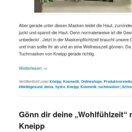
Aber gerade unter diesen Masken leidet die Haut, zumindest
juckt und spannt die Haut. Denn normalerweise ist die Ge
unbedeckt . Jetzt in der Maskenpflichtzeit braucht unsere
und man sollte ihr ab und an eine Wellnesszeit gönnen. 
Tuchmasken von Kneipp gerade richtig.
Weiterlesen
→
Veröffentlicht unter
Kneipp
,
Kosmetik
,
Onlineshops
,
Produktvorstell
#bleibtgesund
,
detox
,
hydro
,
Kneipp
,
Kosmetik
,
tuchmasken
|
Schre
Gönn dir deine „Wohlfühlzeit“ 
Kneipp