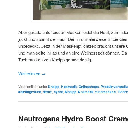
Aber gerade unter diesen Masken leidet die Haut, zumindest
juckt und spannt die Haut. Denn normalerweise ist die Ge
unbedeckt . Jetzt in der Maskenpflichtzeit braucht unsere
und man sollte ihr ab und an eine Wellnesszeit gönnen. 
Tuchmasken von Kneipp gerade richtig.
Weiterlesen
→
Veröffentlicht unter
Kneipp
,
Kosmetik
,
Onlineshops
,
Produktvorstell
#bleibtgesund
,
detox
,
hydro
,
Kneipp
,
Kosmetik
,
tuchmasken
|
Schre
Neutrogena Hydro Boost Creme