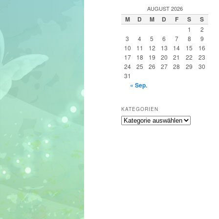
h
AUGUST 2026
e
M
D
M
D
F
S
S
n
1
2
3
4
5
6
7
8
9
10
11
12
13
14
15
16
17
18
19
20
21
22
23
24
25
26
27
28
29
30
31
« Sep.
KATEGORIEN
Kategorien