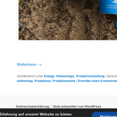
Weiterlesen
→
Veröffentlicht unter
Kneipp
,
Onlineshops
,
Produktvorstellung
|
Versch
onlineshop
,
Produktest
,
Produktneuheit
|
Schreibe einen Kommenta
Datenschutzerklärung
Stolz präsentiert von WordPress
Erfahrung auf unserer Website zu bieten.
Ablehnen