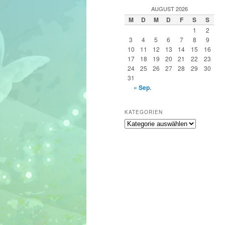
h
AUGUST 2026
e
M
D
M
D
F
S
S
n
1
2
3
4
5
6
7
8
9
10
11
12
13
14
15
16
17
18
19
20
21
22
23
24
25
26
27
28
29
30
31
« Sep.
KATEGORIEN
Kategorien