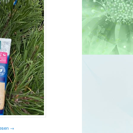
lesen
→