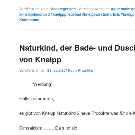
Veröffentlicht unter
Uncategorized
|
Verschlagwortet mit
#gutenacht #p
#kneippduschbad #kneipppflegebad #kneippwirktnatürlich
,
#kneipp
Kommentar
Naturkind, der Bade- und Dus
von Kneipp
Veröffentlicht am
23. Juni 2019
von
Angelika
*Werbung*
Hallo zusammen,
es gibt von Kneipp Naturkind 2 neue Produkte was für die K
Simsalabim…….. Da sind sie !