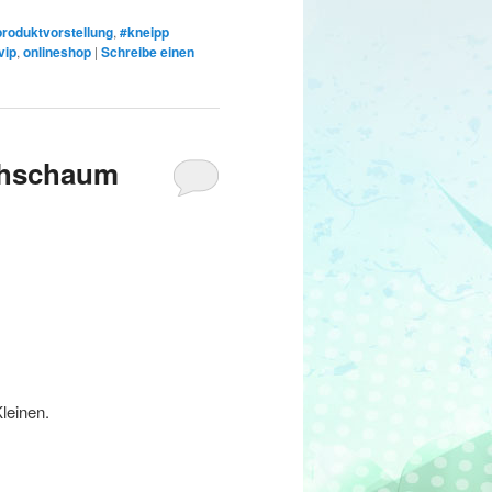
roduktvorstellung
,
#kneipp
vip
,
onlineshop
|
Schreibe einen
chschaum
leinen.