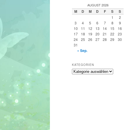
h
AUGUST 2026
e
M
D
M
D
F
S
S
n
1
2
3
4
5
6
7
8
9
10
11
12
13
14
15
16
17
18
19
20
21
22
23
24
25
26
27
28
29
30
31
« Sep.
KATEGORIEN
Kategorien