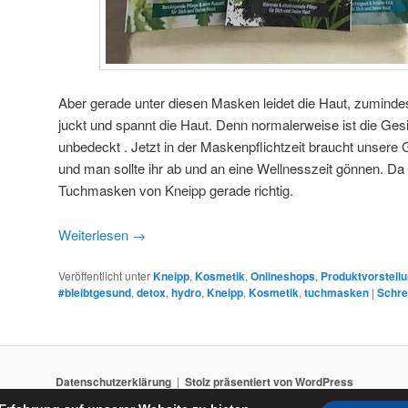
Aber gerade unter diesen Masken leidet die Haut, zumindest
juckt und spannt die Haut. Denn normalerweise ist die Ge
unbedeckt . Jetzt in der Maskenpflichtzeit braucht unsere
und man sollte ihr ab und an eine Wellnesszeit gönnen. 
Tuchmasken von Kneipp gerade richtig.
Weiterlesen
→
Veröffentlicht unter
Kneipp
,
Kosmetik
,
Onlineshops
,
Produktvorstell
#bleibtgesund
,
detox
,
hydro
,
Kneipp
,
Kosmetik
,
tuchmasken
|
Schre
Datenschutzerklärung
Stolz präsentiert von WordPress