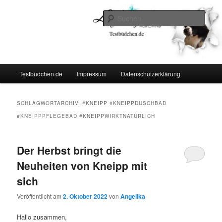
Zum
Zum
Lifestyle For Living
primären
sekundären
Such
Inhalt
Inhalt
springen
springen
Testbüdchen
Hauptmenü
Testbüdchen.de
Impressum
Datenschutzerklärung
SCHLAGWORTARCHIV:
#KNEIPP #KNEIPPDUSCHBAD
#KNEIPPPFLEGEBAD #KNEIPPWIRKTNATÜRLICH
Der Herbst bringt die
Neuheiten von Kneipp mit
sich
Veröffentlicht am
2. Oktober 2022
von
Angelika
Hallo zusammen,