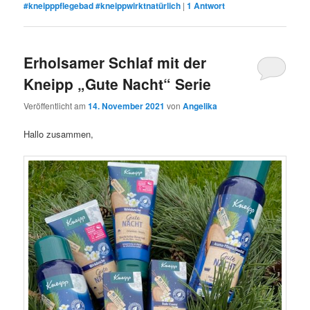
#kneipppflegebad #kneippwirktnatürlich
|
1
Antwort
Erholsamer Schlaf mit der
Kneipp „Gute Nacht“ Serie
Veröffentlicht am
14. November 2021
von
Angelika
Hallo zusammen,