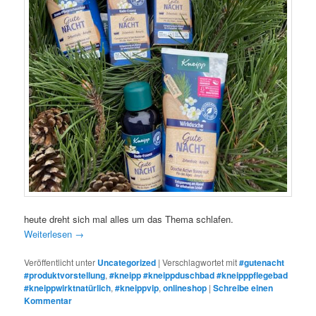
heute dreht sich mal alles um das Thema schlafen.
Weiterlesen
→
Veröffentlicht unter
Uncategorized
|
Verschlagwortet mit
#gutenacht
#produktvorstellung
,
#kneipp #kneippduschbad #kneipppflegebad
#kneippwirktnatürlich
,
#kneippvip
,
onlineshop
|
Schreibe einen
Kommentar