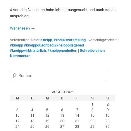
4 von den Neuheiten habe ich mir ausgesucht und auch schon
ausprobiert.
Weiterlesen
→
Veröffentlicht unter
Kneipp
,
Produktvorstellung
|
Verschlagwortet mit
#kneipp #kneippduschbad #kneipppflegebad
#kneippwirktnatürlich
,
#kneippneuheiten
|
Schreibe einen
Kommentar
S
u
c
h
AUGUST 2026
e
M
D
M
D
F
S
S
n
1
2
3
4
5
6
7
8
9
10
11
12
13
14
15
16
17
18
19
20
21
22
23
24
25
26
27
28
29
30