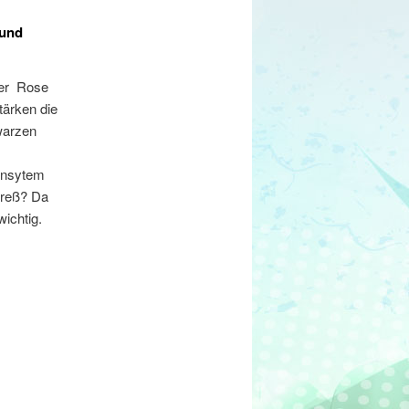
 und
der Rose
tärken die
warzen
munsytem
treß? Da
wichtig.