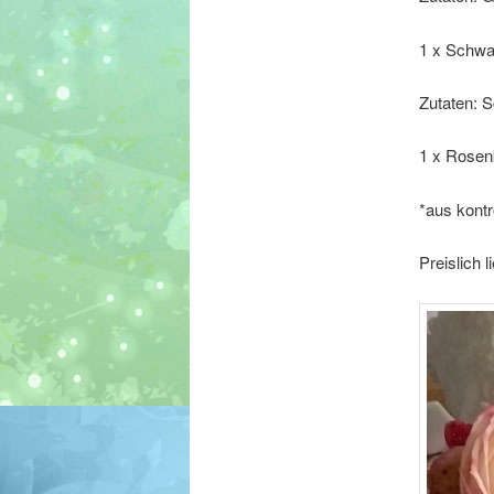
1 x Schwa
Zutaten: S
1 x Rosen
*aus kontr
Preislich l