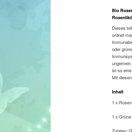
Bio Rosen
Rosenlik
Dieses to
ordnet man
Immunabwe
oder grüne
Immunsyste
ungemein 
ist so ein
Mit diesen
Inhalt
1 x Rosenl
1 x Grüne
Zutaten: 