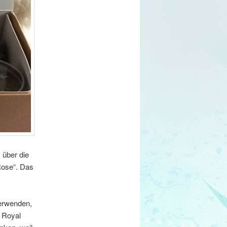
 über die
Rose“. Das
erwenden,
r Royal