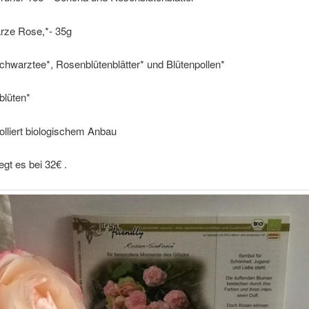
rze Rose,*- 35g
chwarztee*, Rosenblütenblätter* und Blütenpollen*
blüten*
olliert biologischem Anbau
iegt es bei 32€ .