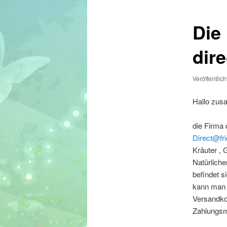
Die
dir
Veröffentlic
Hallo zu
die Firma 
Direct@fr
Kräuter , 
Natürlich
befindet s
kann man s
Versandkos
Zahlungsm