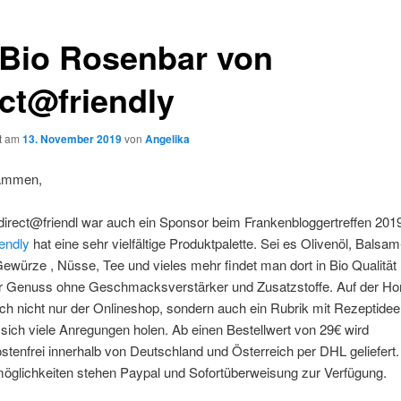
 Bio Rosenbar von
ect@friendly
ht am
13. November 2019
von
Angelika
sammen,
direct@friendl war auch ein Sponsor beim Frankenbloggertreffen 201
iendly
hat eine sehr vielfältige Produktpalette. Sei es Olivenöl, Balsa
Gewürze , Nüsse, Tee und vieles mehr findet man dort in Bio Qualität 
er Genuss ohne Geschmacksverstärker und Zusatzstoffe. Auf der 
ich nicht nur der Onlineshop, sondern auch ein Rubrik mit Rezeptideen
ich viele Anregungen holen. Ab einen Bestellwert von 29€ wird
tenfrei innerhalb von Deutschland und Österreich per DHL geliefert.
öglichkeiten stehen Paypal und Sofortüberweisung zur Verfügung.