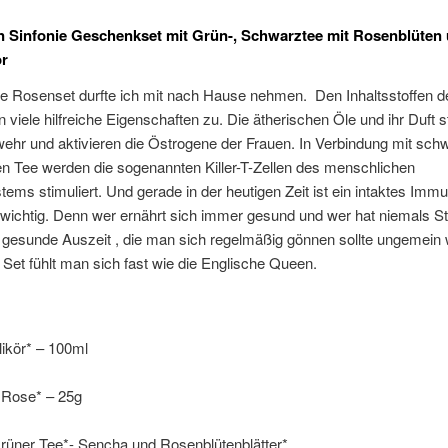
 Sinfonie Geschenkset mit Grün-, Schwarztee mit Rosenblüten
ör
lle Rosenset durfte ich mit nach Hause nehmen. Den Inhaltsstoffen 
 viele hilfreiche Eigenschaften zu. Die ätherischen Öle und ihr Duft s
hr und aktivieren die Östrogene der Frauen. In Verbindung mit sch
n Tee werden die sogenannten Killer-T-Zellen des menschlichen
ms stimuliert. Und gerade in der heutigen Zeit ist ein intaktes Im
wichtig. Denn wer ernährt sich immer gesund und wer hat niemals S
e gesunde Auszeit , die man sich regelmäßig gönnen sollte ungemein 
 Set fühlt man sich fast wie die Englische Queen.
ikör* – 100ml
 Rose* – 25g
Grüner Tee*- Sencha und Rosenblütenblätter*