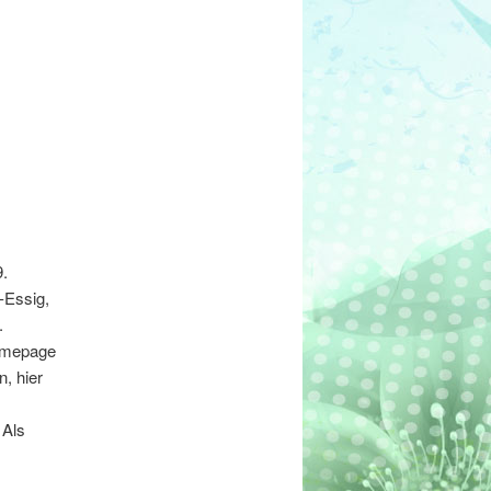
9.
m-Essig,
.
Homepage
, hier
 Als