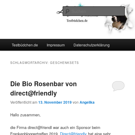
Zum
Zum
Lifestyle For Living
primären
sekundären
Such
Inhalt
Inhalt
springen
springen
Testbüdchen
Hauptmenü
Testbüdchen.de
Impressum
Datenschutzerklärung
SCHLAGWORTARCHIV:
GESCHENKSETS
Die Bio Rosenbar von
direct@friendly
Veröffentlicht am
13. November 2019
von
Angelika
Hallo zusammen,
die Firma direct@friendl war auch ein Sponsor beim
Frankenbloggertreffen 2019.
Direct@friendly
hat eine sehr