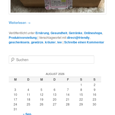
Weiterlesen
→
Veröffentlicht unter
Ernärung
,
Gesundheit
,
Getränke
,
Onlineshops
,
Produktvorstellung
|
Verschlagwortet mit
direct@friendly
,
geschenksets
,
gewürze
,
kräuter
,
tee
|
Schreibe einen Kommentar
S
u
c
h
AUGUST 2026
e
M
D
M
D
F
S
S
n
1
2
3
4
5
6
7
8
9
10
11
12
13
14
15
16
17
18
19
20
21
22
23
24
25
26
27
28
29
30
31
« Sep.