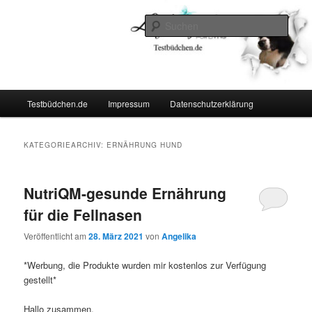
Zum
Zum
Lifestyle For Living
primären
sekundären
Such
Inhalt
Inhalt
springen
springen
Testbüdchen
Hauptmenü
Testbüdchen.de
Impressum
Datenschutzerklärung
KATEGORIEARCHIV:
ERNÄHRUNG HUND
NutriQM-gesunde Ernährung
für die Fellnasen
Veröffentlicht am
28. März 2021
von
Angelika
*Werbung, die Produkte wurden mir kostenlos zur Verfügung
gestellt*
Hallo zusammen,