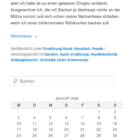
aber ich habe da so einen gewissen Ehrgeiz entdeckt.
Ausgerechnet ich, die mit Backen ja überhaupt nichts an der
Mütze kommt und sich schon meine Nackenhaare sträuben,
wenn ich einen stinknormalen Rührkuchen backen soll.
Weiterlesen
→
Veröffentlicht unter
Ernährung Hund
,
Haushalt
,
Hunde
|
Verschlagwortet mit
backen
,
hund. ernährung
,
Hundeleckerlie
,
selbstgemacht
|
Schreibe einen Kommentar
S
u
c
h
AUGUST 2026
e
M
D
M
D
F
S
S
n
1
2
3
4
5
6
7
8
9
10
11
12
13
14
15
16
17
18
19
20
21
22
23
24
25
26
27
28
29
30