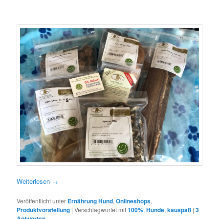
Weiterlesen
→
Veröffentlicht unter
Ernährung Hund
,
Onlineshops
,
Produktvorstellung
|
Verschlagwortet mit
100%
,
Hunde
,
kauspaß
|
3
Antworten