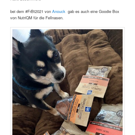
bei dem #FrBt2021 von
Anouck
gab es auch eine Goodie Box
von NutriQM für die Fellnasen.