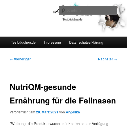
Zum
Lifestyle For Living
primären
Such
Inhalt
springen
Testbüdchen
Hauptmenü
Testbüdchen.de
Impressum
Datenschutzerklärung
Beitragsnavigation
←
Vorheriger
Nächster
→
NutriQM-gesunde
Ernährung für die Fellnasen
Veröffentlicht am
28. März 2021
von
Angelika
*Werbung, die Produkte wurden mir kostenlos zur Verfügung