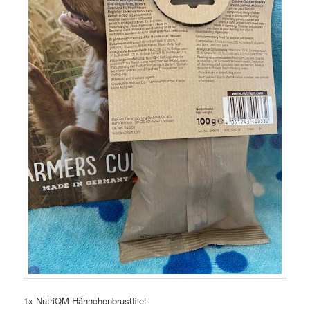
1x NutriQM Hähnchenbrustfilet