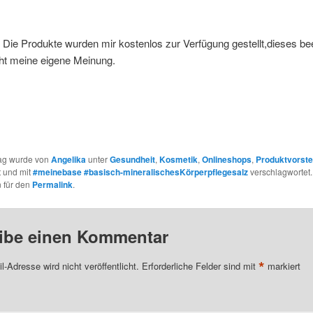
Die Produkte wurden mir kostenlos zur Verfügung gestellt,dieses bee
cht meine eigene Meinung.
rag wurde von
Angelika
unter
Gesundheit
,
Kosmetik
,
Onlineshops
,
Produktvorste
t und mit
#meinebase #basisch-mineralischesKörperpflegesalz
verschlagwortet.
 für den
Permalink
.
ibe einen Kommentar
*
l-Adresse wird nicht veröffentlicht.
Erforderliche Felder sind mit
markiert