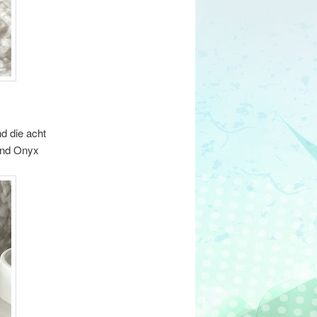
d die acht
 und Onyx