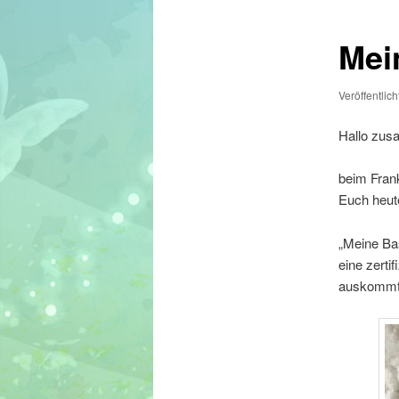
Mei
Veröffentlic
Hallo zu
beim Fran
Euch heut
„Meine Bas
eine zerti
auskommt u