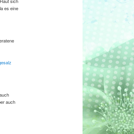
Haut sich
a es eine
eratene
gesalz
 auch
ber auch