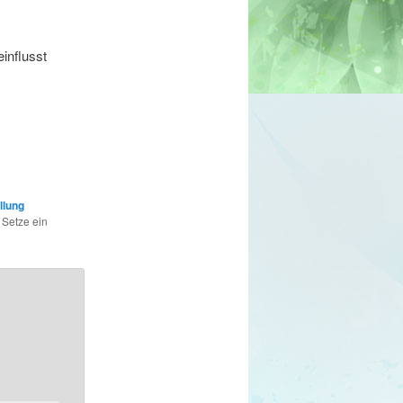
influsst
llung
 Setze ein