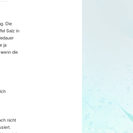
ng. Die
el Salz in
dedauer
e ja
h wenn die
ich
ch nicht
siert.