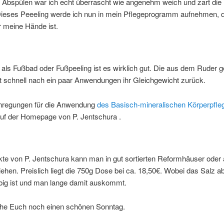
Abspülen war ich echt überrascht wie angenehm weich und zart die 
 Dieses Peeeling werde ich nun in mein Pflegeprogramm aufnehmen, d
r meine Hände ist.
als Fußbad oder Fußpeeling ist es wirklich gut. Die aus dem Ruder g
t schnell nach ein paar Anwendungen ihr Gleichgewicht zurück.
nregungen für die Anwendung
des Basisch-mineralischen Körperpfle
 auf der Homepage von P. Jentschura .
kte von P. Jentschura kann man in gut sortierten Reformhäuser oder
iehen. Preislich liegt die 750g Dose bei ca. 18,50€. Wobei das Salz a
ebig ist und man lange damit auskommt.
he Euch noch einen schönen Sonntag.