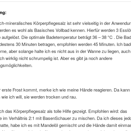
ng:
h-mineralisches Körperpflegesalz ist sehr vielseitig in der Anwendu
rden es wohl als Basisches Vollbad kennen. Hierfür werden 3 Esslöff
aufgelöst. Die optimale Badetemperatur beträgt 36 – 38 °C . Die Ba
destens 30 Minuten betragen, empfohlen werden 45 Minuten. Ich bad
erne, aber solange halte ich es nicht aus in der Wanne zu liegen, auc
h wirklig nicht schrumpelig ist. Aber es gibt ja noch andere
smöglichkeiten.
r erste Frost kommt, merke ich wie meine Hände reagieren. Da kann 
wie ich will, sie werden trocken und rau.
ich das Körperpflegesalz als tolle Hilfe gezeigt. Empfohlen wird: das
 im Verhältnis 2:1 mit BasenSchauer zu mischen. Da ich dieses jedo
atte, habe ich es mit Mandelöl gemischt und die Hände damit einmas