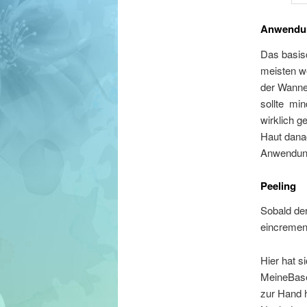
Anwendu
Das basisc
meisten we
der Wanne 
sollte min
wirklich g
Haut danac
Anwendung
Peeling
Sobald de
eincremen 
Hier hat s
MeineBase
zur Hand h