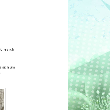
lches ich
es sich um
e