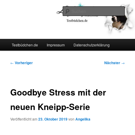
Zum
Lifestyle For Living
primären
Such
Inhalt
springen
Testbüdchen
Hauptmenü
Testbüdchen.de
Impressum
Datenschutzerklärung
Beitragsnavigation
←
Vorheriger
Nächster
→
Goodbye Stress mit der
neuen Kneipp-Serie
Veröffentlicht am
23. Oktober 2019
von
Angelika