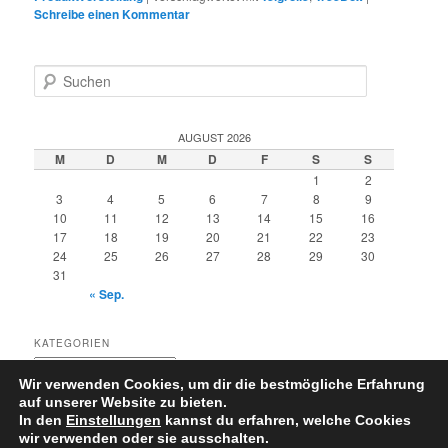
Schreibe einen Kommentar
S
u
c
h
AUGUST 2026
e
M
D
M
D
F
S
S
n
1
2
3
4
5
6
7
8
9
10
11
12
13
14
15
16
17
18
19
20
21
22
23
24
25
26
27
28
29
30
31
« Sep.
KATEGORIEN
Kategorien
Wir verwenden Cookies, um dir die bestmögliche Erfahrung
auf unserer Website zu bieten.
In den
Einstellungen
kannst du erfahren, welche Cookies
wir verwenden oder sie ausschalten.
Datenschutzerklärung
Stolz präsentiert von WordPress