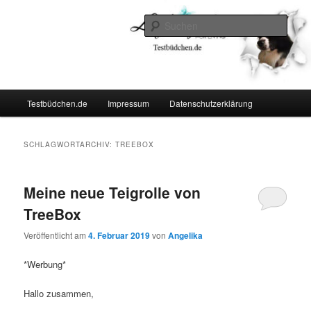
Zum
Zum
Lifestyle For Living
primären
sekundären
Such
Inhalt
Inhalt
springen
springen
Testbüdchen
Hauptmenü
Testbüdchen.de
Impressum
Datenschutzerklärung
SCHLAGWORTARCHIV:
TREEBOX
Meine neue Teigrolle von
TreeBox
Veröffentlicht am
4. Februar 2019
von
Angelika
*Werbung*
Hallo zusammen,