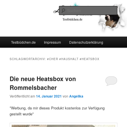
Zum
Zum
Lifestyle For Living
primären
sekundären
Such
Inhalt
Inhalt
springen
springen
Testbüdchen
Hauptmenü
Testbüdchen.de
Impressum
Datenschutzerklärung
SCHLAGWORTARCHIV:
#CHER #HAUSHALT #HEATSBOX
Die neue Heatsbox von
Rommelsbacher
Veröffentlicht am
14. Januar 2021
von
Angelika
*Werbung, da mir dieses Produkt kostenlos zur Verfügung
gestellt wurde*