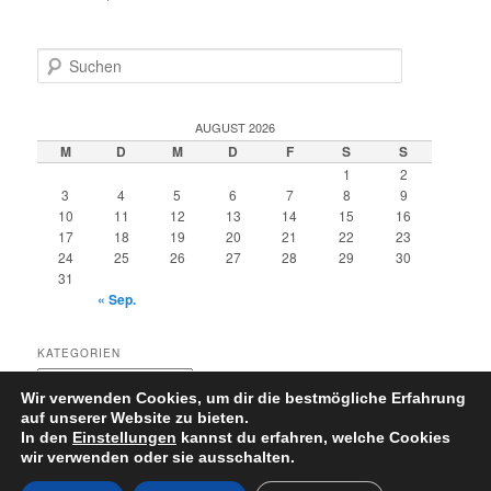
S
u
c
h
AUGUST 2026
e
M
D
M
D
F
S
S
n
1
2
3
4
5
6
7
8
9
10
11
12
13
14
15
16
17
18
19
20
21
22
23
24
25
26
27
28
29
30
31
« Sep.
KATEGORIEN
Kategorien
Wir verwenden Cookies, um dir die bestmögliche Erfahrung
auf unserer Website zu bieten.
In den
Einstellungen
kannst du erfahren, welche Cookies
wir verwenden oder sie ausschalten.
Datenschutzerklärung
Stolz präsentiert von WordPress