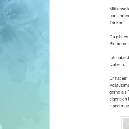
Mittlerwei
nun immer
Trinken.
Da gibt es
Blumenmust
Ich habe 
Daheim.
Er hat ei
Vollautoma
gerne als 
eigentlich
Hand rutsc