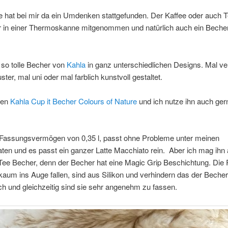
le hat bei mir da ein Umdenken stattgefunden. Der Kaffee oder auch T
 in einer Thermoskanne mitgenommen und natürlich auch ein Bech
 so tolle Becher von
Kahla
in ganz unterschiedlichen Designs. Mal ver
er, mal uni oder mal farblich kunstvoll gestaltet.
den
Kahla Cup it Becher Colours of Nature
und ich nutze ihn auch ger
n Fassungsvermögen von 0,35 l, passt ohne Probleme unter meinen
ten und es passt ein ganzer Latte Macchiato rein. Aber ich mag ihn
Tee Becher, denn der Becher hat eine Magic Grip Beschichtung. Die Ri
 kaum ins Auge fallen, sind aus Silikon und verhindern das der Beche
h und gleichzeitig sind sie sehr angenehm zu fassen.