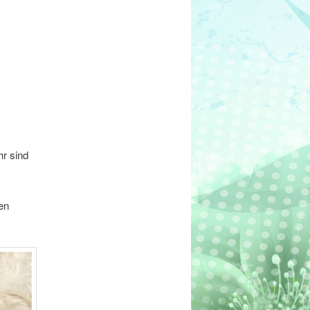
r sind
en