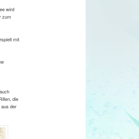
ee wird
er zum
spielt mit
ne
 auch
llen, die
r aus der