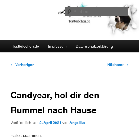
Zum
Lifestyle For Living
primären
Such
Inhalt
springen
Testbüdchen
Hauptmenü
Testbüdchen.de
Impressum
Datenschutzerklärung
Beitragsnavigation
←
Vorheriger
Nächster
→
Candycar, hol dir den
Rummel nach Hause
Veröffentlicht am
2. April 2021
von
Angelika
Hallo zusammen,