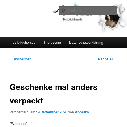
Zum
Lifestyle For Living
primären
Such
Inhalt
springen
Testbüdchen
Hauptmenü
Testbüdchen.de
Impressum
Datenschutzerklärung
Beitragsnavigation
←
Vorheriger
Nächster
→
Geschenke mal anders
verpackt
Veröffentlicht am
14. November 2020
von
Angelika
*Werbung*