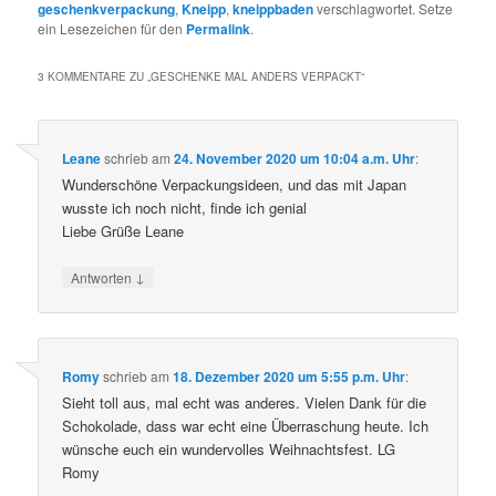
geschenkverpackung
,
Kneipp
,
kneippbaden
verschlagwortet. Setze
ein Lesezeichen für den
Permalink
.
3 KOMMENTARE ZU „
GESCHENKE MAL ANDERS VERPACKT
“
Leane
schrieb
am
24. November 2020 um 10:04 a.m. Uhr
:
Wunderschöne Verpackungsideen, und das mit Japan
wusste ich noch nicht, finde ich genial
Liebe Grüße Leane
↓
Antworten
Romy
schrieb
am
18. Dezember 2020 um 5:55 p.m. Uhr
:
Sieht toll aus, mal echt was anderes. Vielen Dank für die
Schokolade, dass war echt eine Überraschung heute. Ich
wünsche euch ein wundervolles Weihnachtsfest. LG
Romy