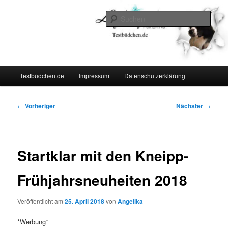
Zum
Lifestyle For Living
primären
Such
Inhalt
springen
Testbüdchen
Hauptmenü
Testbüdchen.de
Impressum
Datenschutzerklärung
Beitragsnavigation
←
Vorheriger
Nächster
→
Startklar mit den Kneipp-
Frühjahrsneuheiten 2018
Veröffentlicht am
25. April 2018
von
Angelika
*Werbung*