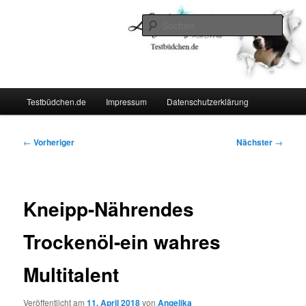
Zum
Lifestyle For Living
primären
Such
Inhalt
springen
Testbüdchen
Hauptmenü
Testbüdchen.de
Impressum
Datenschutzerklärung
Beitragsnavigation
←
Vorheriger
Nächster
→
Kneipp-Nährendes
Trockenöl-ein wahres
Multitalent
Veröffentlicht am
11. April 2018
von
Angelika