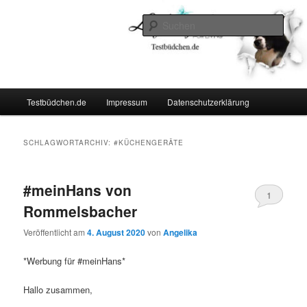
Zum
Zum
Lifestyle For Living
primären
sekundären
Such
Inhalt
Inhalt
springen
springen
Testbüdchen
Hauptmenü
Testbüdchen.de
Impressum
Datenschutzerklärung
SCHLAGWORTARCHIV:
#KÜCHENGERÄTE
#meinHans von
1
Rommelsbacher
Veröffentlicht am
4. August 2020
von
Angelika
*Werbung für #meinHans*
Hallo zusammen,