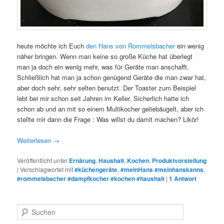
heute möchte ich Euch
den Hans von Rommelsbacher
ein wenig
näher bringen. Wenn man keine so große Küche hat überlegt
man ja doch ein wenig mehr, was für Geräte man anschafft.
Schließlich hat man ja schon genügend Geräte die man zwar hat,
aber doch sehr, sehr selten benutzt. Der Toaster zum Beispiel
lebt bei mir schon seit Jahren im Keller. Sicherlich hatte ich
schon ab und an mit so einem Multikocher geliebäugelt, aber ich
stellte mir dann die Frage : Was willst du damit machen? Likör!
Weiterlesen
→
Veröffentlicht unter
Ernärung
,
Haushalt
,
Kochen
,
Produktvorstellung
|
Verschlagwortet mit
#küchengeräte
,
#meinHans #meinhanskanns
,
#rommelsbacher #dampfkocher #kochen #haushalt
|
1
Antwort
S
u