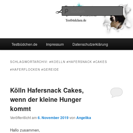
Zum
Zum
Lifestyle For Living
primären
sekundären
Such
Inhalt
Inhalt
springen
springen
Testbüdchen
Hauptmenü
Testbüdchen.de
Impressum
Datenschutzerklärung
SCHLAGWORTARCHIV:
#KOELLN #HAFERSNACK #CAKES
#HAFERFLOCKEN #GEREIDE
Kölln Hafersnack Cakes,
wenn der kleine Hunger
kommt
Veröffentlicht am
6. November 2019
von
Angelika
Hallo zusammen,