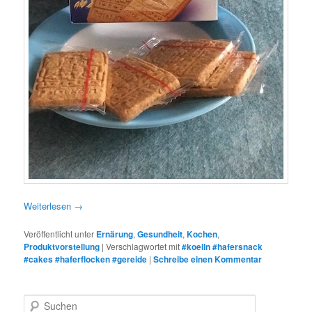
Weiterlesen
→
Veröffentlicht unter
Ernärung
,
Gesundheit
,
Kochen
,
Produktvorstellung
|
Verschlagwortet mit
#koelln #hafersnack
#cakes #haferflocken #gereide
|
Schreibe einen Kommentar
S