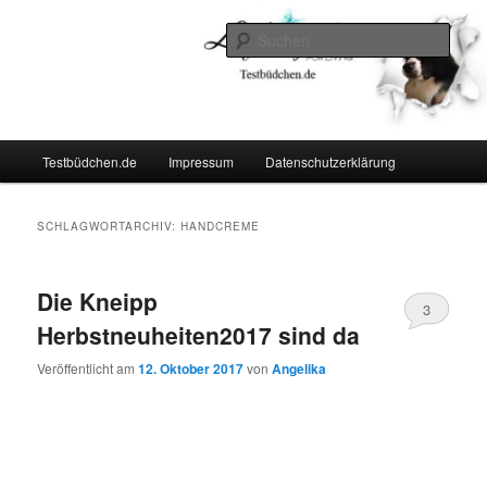
Zum
Zum
Lifestyle For Living
primären
sekundären
Such
Inhalt
Inhalt
springen
springen
Testbüdchen
Hauptmenü
Testbüdchen.de
Impressum
Datenschutzerklärung
SCHLAGWORTARCHIV:
HANDCREME
Die Kneipp
3
Herbstneuheiten2017 sind da
Veröffentlicht am
12. Oktober 2017
von
Angelika