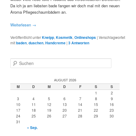
Da ich ja am liebsten bade fangen wir doch mal mit den neuen
Aroma Pflegeschaumbädern an.
Weiterlesen
→
Veröffentlicht unter
Kneipp
,
Kosmetik
,
Onlineshops
|
Verschlagwortet
mit
baden
,
duschen
,
Handcreme
|
3
Antworten
S
u
c
h
AUGUST 2026
e
M
D
M
D
F
S
S
n
1
2
3
4
5
6
7
8
9
10
11
12
13
14
15
16
17
18
19
20
21
22
23
24
25
26
27
28
29
30
31
« Sep.