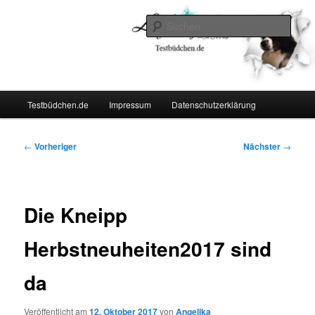
Zum
Lifestyle For Living
primären
Such
Inhalt
springen
Testbüdchen
Hauptmenü
Testbüdchen.de
Impressum
Datenschutzerklärung
Beitragsnavigation
←
Vorheriger
Nächster
→
Die Kneipp
Herbstneuheiten2017 sind
da
Veröffentlicht am
12. Oktober 2017
von
Angelika