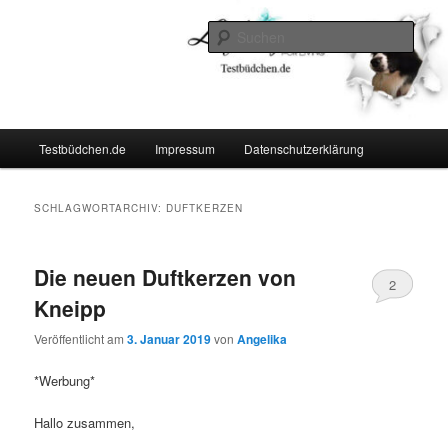
Zum
Zum
Lifestyle For Living
primären
sekundären
Such
Inhalt
Inhalt
springen
springen
Testbüdchen
Hauptmenü
Testbüdchen.de
Impressum
Datenschutzerklärung
SCHLAGWORTARCHIV:
DUFTKERZEN
Die neuen Duftkerzen von
2
Kneipp
Veröffentlicht am
3. Januar 2019
von
Angelika
*Werbung*
Hallo zusammen,