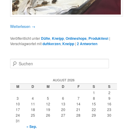
Weiterlesen
→
Veröffentlicht unter
Düfte
,
Kneipp
,
Onlineshops
,
Produkttest
|
Verschlagwortet mit
duftkerzen
,
Kneipp
|
2
Antworten
S
u
c
h
AUGUST 2026
e
M
D
M
D
F
S
S
n
1
2
3
4
5
6
7
8
9
10
11
12
13
14
15
16
17
18
19
20
21
22
23
24
25
26
27
28
29
30
31
« Sep.