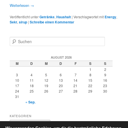
Weiterlesen
→
Veröffentlicht unter
Getränke
,
Haushalt
|
Verschlagwortet mit
Energy
,
Sekt
,
sirup
|
Schreibe einen Kommentar
S
u
c
h
AUGUST 2026
e
M
D
M
D
F
S
S
n
1
2
3
4
5
6
7
8
9
10
11
12
13
14
15
16
17
18
19
20
21
22
23
24
25
26
27
28
29
30
31
« Sep.
KATEGORIEN
Kategorien