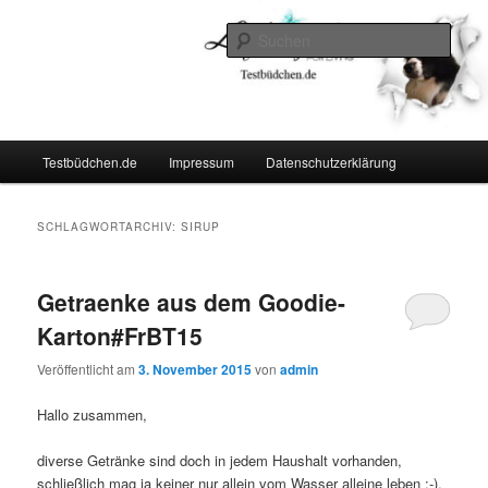
Zum
Zum
Lifestyle For Living
primären
sekundären
Such
Inhalt
Inhalt
springen
springen
Testbüdchen
Hauptmenü
Testbüdchen.de
Impressum
Datenschutzerklärung
SCHLAGWORTARCHIV:
SIRUP
Getraenke aus dem Goodie-
Karton#FrBT15
Veröffentlicht am
3. November 2015
von
admin
Hallo zusammen,
diverse Getränke sind doch in jedem Haushalt vorhanden,
schließlich mag ja keiner nur allein vom Wasser alleine leben :-).