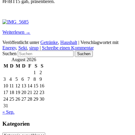
#FrBT15 gab, präsentieren.
Weiterlesen
→
Veröffentlicht unter
Getränke
,
Haushalt
|
Verschlagwortet mit
Energy
,
Sekt
,
sirup
|
Schreibe einen Kommentar
Suchen
August 2026
M
D
M
D
F
S
S
1
2
3
4
5
6
7
8
9
10
11
12
13
14
15
16
17
18
19
20
21
22
23
24
25
26
27
28
29
30
31
« Sep.
Kategorien
Kategorien