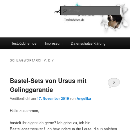
Zum
Zum
Lifestyle For Living
primären
sekundären
Such
Inhalt
Inhalt
springen
springen
Testbüdchen
Hauptmenü
Testbüdchen.de
Impressum
Datenschutzerklärung
SCHLAGWORTARCHIV:
DIY
Bastel-Sets von Ursus mit
2
Gelinggarantie
Veröffentlicht am
17. November 2019
von
Angelika
Hallo zusammen,
bastelt ihr eigentlich gerne? Ich gebe zu, ich bin
Bastellegastheniker ! Ich bewundere ja die Leute, die in solchen