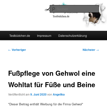
Zum
Lifestyle For Living
primären
Such
Inhalt
springen
Testbüdchen
Hauptmenü
Testbüdchen.de
Impressum
Datenschutzerklärung
Beitragsnavigation
←
Vorheriger
Nächster
→
Fußpflege von Gehwol eine
Wohltat für Füße und Beine
Veröffentlicht am
9. Juni 2020
von
Angelika
*Dieser Beitrag enthält Werbung für die Firma Gehwol*