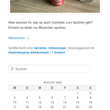
Aber wusstet ihr, das es auch Cocktails zum Sprühen gibt?
Einfach so direkt ins Mündchen sprühen.
Weiterlesen
→
Veröffentlicht unter
Getränke
,
Onlineshops
|
Verschlagwortet mit
#tastethespray #drinksmater
|
1
Antwort
S
u
c
h
AUGUST 2026
e
M
D
M
D
F
S
S
n
1
2
3
4
5
6
7
8
9
10
11
12
13
14
15
16
17
18
19
20
21
22
23