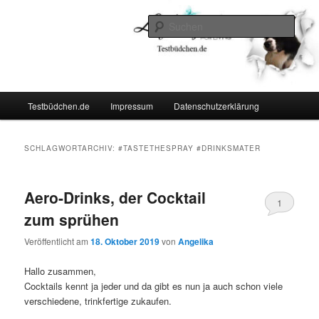
Zum
Zum
Lifestyle For Living
primären
sekundären
Such
Inhalt
Inhalt
springen
springen
Testbüdchen
Hauptmenü
Testbüdchen.de
Impressum
Datenschutzerklärung
SCHLAGWORTARCHIV:
#TASTETHESPRAY #DRINKSMATER
Aero-Drinks, der Cocktail
1
zum sprühen
Veröffentlicht am
18. Oktober 2019
von
Angelika
Hallo zusammen,
Cocktails kennt ja jeder und da gibt es nun ja auch schon viele
verschiedene, trinkfertige zukaufen.