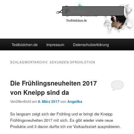
Zum
Zum
Lifestyle For Living
primären
sekundären
Such
Inhalt
Inhalt
springen
springen
Testbüdchen
Hauptmenü
Testbüdchen.de
Impressum
Datenschutzerklärung
SCHLAGWORTARCHIV:
SEKUNDEN-SPRÜHLOTION
Die Frühlingsneuheiten 2017
von Kneipp sind da
Veröffentlicht am
8. März 2017
von
Angelika
So langsam zeigt sich der Frühling und er bringt die Kneipp
Frühlingsneuheiten 2017 mit sich. Es gibt wieder viele neue
Produkte und 3 davon durfte ich vor Vorkaufsstart ausprobieren.