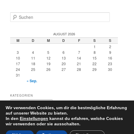
S
u
c
h
AUGUST 2026
e
M
D
M
D
F
S
S
n
1
2
3
4
5
6
7
8
9
10
11
12
13
14
15
16
17
18
19
20
21
22
23
24
25
26
27
28
29
30
31
« Sep.
KATEGORIEN
Kategorien
Wir verwenden Cookies, um dir die bestmögliche Erfahrung
auf unserer Website zu bieten.
In den
Einstellungen
kannst du erfahren, welche Cookies
wir verwenden oder sie ausschalten.
Datenschutzerklärung
Stolz präsentiert von WordPress