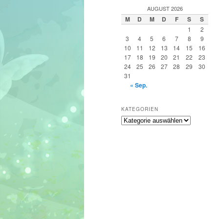
h
AUGUST 2026
e
M
D
M
D
F
S
S
n
1
2
3
4
5
6
7
8
9
10
11
12
13
14
15
16
17
18
19
20
21
22
23
24
25
26
27
28
29
30
31
« Sep.
KATEGORIEN
Kategorien