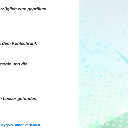
orzüglich zum gegrillten
us dem Kühlschrank
monie und die
ch besser gefunden.
rrygold Butter Varianten
,