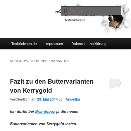
Zum
Zum
Lifestyle For Living
primären
sekundären
Such
Inhalt
Inhalt
springen
springen
Testbüdchen
Hauptmenü
Testbüdchen.de
Impressum
Datenschutzerklärung
SCHLAGWORTARCHIV:
BRANDNOOT
Fazit zu den Buttervarianten
von Kerrygold
Veröffentlicht am
29. Mai 2014
von
Angelika
Ich durfte bei
Brandnooz
ja die neuen
Buttervarianten von Kerrygold testen.