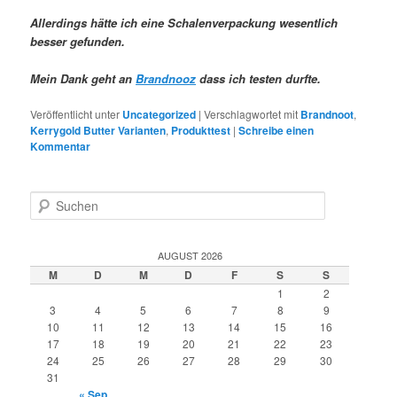
Allerdings hätte ich eine Schalenverpackung wesentlich
besser gefunden.
Mein Dank geht an
Brandnooz
dass ich testen durfte.
Veröffentlicht unter
Uncategorized
|
Verschlagwortet mit
Brandnoot
,
Kerrygold Butter Varianten
,
Produkttest
|
Schreibe einen
Kommentar
S
u
c
h
AUGUST 2026
e
M
D
M
D
F
S
S
n
1
2
3
4
5
6
7
8
9
10
11
12
13
14
15
16
17
18
19
20
21
22
23
24
25
26
27
28
29
30
31
« Sep.