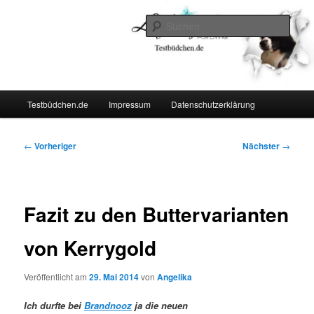
Zum
Lifestyle For Living
primären
Such
Inhalt
springen
Testbüdchen
Hauptmenü
Testbüdchen.de
Impressum
Datenschutzerklärung
Beitragsnavigation
←
Vorheriger
Nächster
→
Fazit zu den Buttervarianten
von Kerrygold
Veröffentlicht am
29. Mai 2014
von
Angelika
Ich durfte bei
Brandnooz
ja die neuen