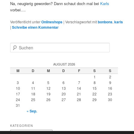
Na, neugierig geworden? Dann schaut doch mal bei
Karls
vorbei….
Veröffentlicht unter
Onlineshops
|
Verschlagwortet mit
bonbons
,
karls
|
Schreibe einen Kommentar
S
u
c
h
AUGUST 2026
e
M
D
M
D
F
S
S
n
1
2
3
4
5
6
7
8
9
10
11
12
13
14
15
16
17
18
19
20
21
22
23
24
25
26
27
28
29
30
31
« Sep.
KATEGORIEN
Kategorien