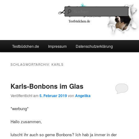
Zum
Zum
Lifestyle For Living
primären
sekundären
Such
Inhalt
Inhalt
springen
springen
Testbüdchen
Hauptmenü
Testbüdchen.de
Impressum
Datenschutzerklärung
SCHLAGWORTARCHIV:
KARLS
Karls-Bonbons im Glas
Veröffentlicht am
5. Februar 2019
von
Angelika
*werbung*
Hallo zusammen,
lutscht ihr auch so gerne Bonbons? Ich hab ja immer in der