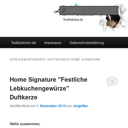
Zum
Zum
Lifestyle For Living
primären
sekundären
Such
Inhalt
Inhalt
springen
springen
Testbüdchen
Hauptmenü
Testbüdchen.de
Impressum
Datenschutzerklärung
SCHLAGWORTARCHIV:
DUFTKERZEN HOME SIGNATURE
Home Signature "Festliche
1
Lebkuchengewürze"
Duftkerze
Veröffentlicht am
1. November 2014
von
Angelika
Hallo zusammen,