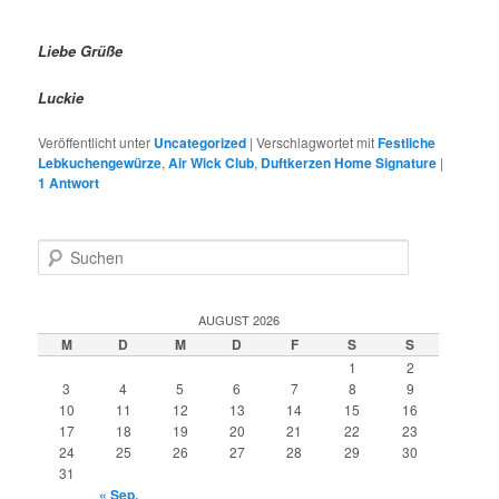
Liebe Grüße
Luckie
Veröffentlicht unter
Uncategorized
|
Verschlagwortet mit
Festliche
Lebkuchengewürze
,
Air Wick Club
,
Duftkerzen Home Signature
|
1
Antwort
S
u
c
h
AUGUST 2026
e
M
D
M
D
F
S
S
n
1
2
3
4
5
6
7
8
9
10
11
12
13
14
15
16
17
18
19
20
21
22
23
24
25
26
27
28
29
30
31
« Sep.