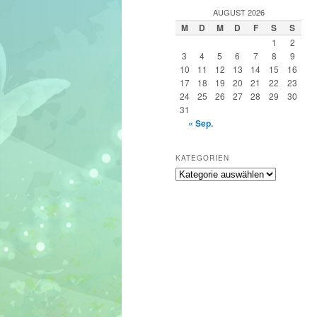
h
AUGUST 2026
e
M
D
M
D
F
S
S
n
1
2
3
4
5
6
7
8
9
10
11
12
13
14
15
16
17
18
19
20
21
22
23
24
25
26
27
28
29
30
31
« Sep.
KATEGORIEN
Kategorien