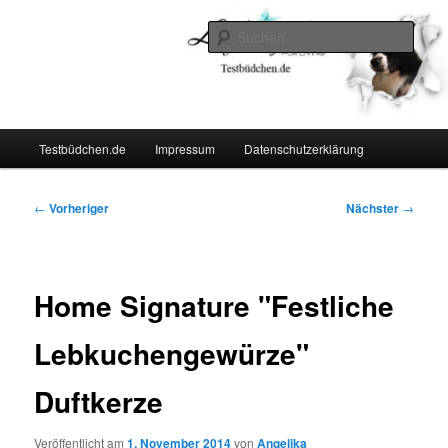
Zum
Lifestyle For Living
primären
Such
Inhalt
springen
Testbüdchen
Hauptmenü
Testbüdchen.de
Impressum
Datenschutzerklärung
Beitragsnavigation
←
Vorheriger
Nächster
→
Home Signature "Festliche
Lebkuchengewürze"
Duftkerze
Veröffentlicht am
1. November 2014
von
Angelika