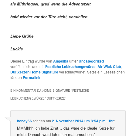
als Mitbringsel, grad wenn die Adventszeit
bald wieder vor der Türe steht, vorstellen.
Liebe Grüße
Luckie
Dieser Eintrag wurde von
Angelika
unter
Uncategorized
veröffentlicht und mit
Festliche Lebkuchengewürze
,
Air Wick Club
,
Duftkerzen Home Signature
verschlagwortet. Setze ein Lesezeichen
für den
Permalink
.
EIN KOMMENTAR ZU „
HOME SIGNATURE "FESTLICHE
LEBKUCHENGEWÜRZE" DUFTKERZE
“
honey66
schrieb
am
2. November 2014 um 8:54 p.m. Uhr
:
MMMhhh ich liebe Zimt… das wäre die ideale Kerze für
mich. Danach werd ich mich mal umsehen :)