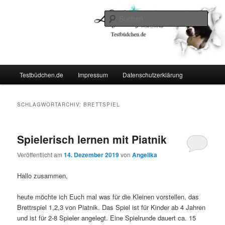
Zum
Zum
Lifestyle For Living
primären
sekundären
Such
Inhalt
Inhalt
springen
springen
Testbüdchen
Hauptmenü
Testbüdchen.de
Impressum
Datenschutzerklärung
SCHLAGWORTARCHIV:
BRETTSPIEL
Spielerisch lernen mit Piatnik
Veröffentlicht am
14. Dezember 2019
von
Angelika
Hallo zusammen,
heute möchte ich Euch mal was für die Kleinen vorstellen, das
Brettrspiel 1,2,3 von Piatnik. Das Spiel ist für Kinder ab 4 Jahren
und ist für 2-8 Spieler angelegt. Eine Spielrunde dauert ca. 15