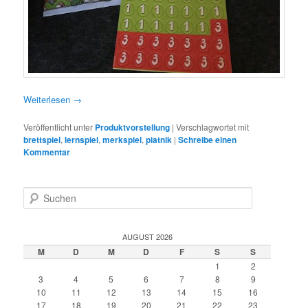
Weiterlesen
→
Veröffentlicht unter
Produktvorstellung
|
Verschlagwortet mit
brettspiel
,
lernspiel
,
merkspiel
,
piatnik
|
Schreibe einen
Kommentar
S
u
c
h
AUGUST 2026
e
M
D
M
D
F
S
S
n
1
2
3
4
5
6
7
8
9
10
11
12
13
14
15
16
17
18
19
20
21
22
23