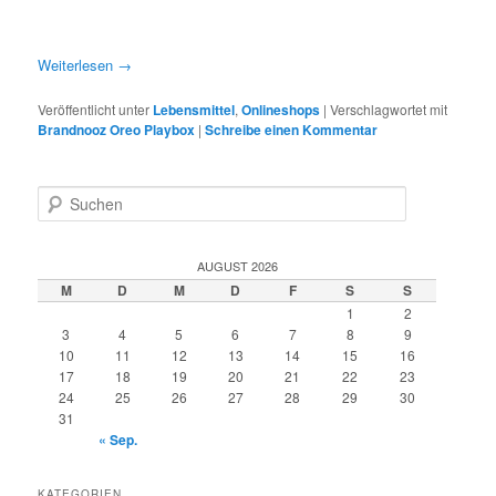
Weiterlesen
→
Veröffentlicht unter
Lebensmittel
,
Onlineshops
|
Verschlagwortet mit
Brandnooz Oreo Playbox
|
Schreibe einen Kommentar
S
u
c
h
AUGUST 2026
e
M
D
M
D
F
S
S
n
1
2
3
4
5
6
7
8
9
10
11
12
13
14
15
16
17
18
19
20
21
22
23
24
25
26
27
28
29
30
31
« Sep.
KATEGORIEN