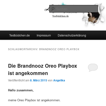
Zum
Zum
Lifestyle For Living
primären
sekundären
Such
Inhalt
Inhalt
springen
springen
Testbüdchen
Hauptmenü
Testbüdchen.de
Impressum
Datenschutzerklärung
SCHLAGWORTARCHIV:
BRANDNOOZ OREO PLAYBOX
Die Brandnooz Oreo Playbox
ist angekommen
Veröffentlicht am
8. März 2015
von
Angelika
Hallo zusammen,
meine Oreo Playbox ist angekommen.