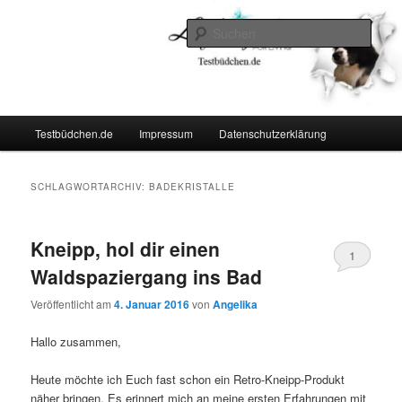
Zum
Zum
Lifestyle For Living
primären
sekundären
Such
Inhalt
Inhalt
springen
springen
Testbüdchen
Hauptmenü
Testbüdchen.de
Impressum
Datenschutzerklärung
SCHLAGWORTARCHIV:
BADEKRISTALLE
Kneipp, hol dir einen
1
Waldspaziergang ins Bad
Veröffentlicht am
4. Januar 2016
von
Angelika
Hallo zusammen,
Heute möchte ich Euch fast schon ein Retro-Kneipp-Produkt
näher bringen. Es erinnert mich an meine ersten Erfahrungen mit