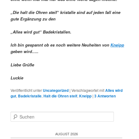
„Die halt die Ohren steif“ kristalle sind auf jeden fall eine
gute Ergänzung zu den
„Alles wird gut“ Badekristallen.
Ich bin gespannt ob es noch weitere Neuheiten von
Kneipp
geben wird…..
Liebe Grüße
Luckie
Veröffentlicht unter
Uncategorized
|
Verschlagwortet mit
Alles wird
gut
,
Badekristalle
,
Halt die Ohren steif
,
Kneipp
|
3
Antworten
S
u
c
h
AUGUST 2026
e