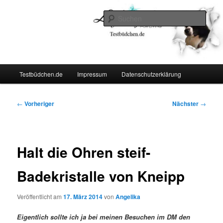
Zum
Lifestyle For Living
primären
Such
Inhalt
springen
Testbüdchen
Hauptmenü
Testbüdchen.de
Impressum
Datenschutzerklärung
Beitragsnavigation
←
Vorheriger
Nächster
→
Halt die Ohren steif-
Badekristalle von Kneipp
Veröffentlicht am
17. März 2014
von
Angelika
Eigentlich sollte ich ja bei meinen Besuchen im DM den