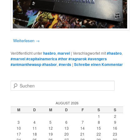
Weiterlesen
→
Veröffentlicht unter
hasbro
,
marvel
|
Verschlagwortet mit
#hasbro
,
#marvel #capitainamerica #thor #ragnarok #avengers
#antmanthewasp #hasbor
,
#nerds
|
Schreibe einen Kommentar
S
u
c
h
AUGUST 2026
e
M
D
M
D
F
S
S
n
1
2
3
4
5
6
7
8
9
10
11
12
13
14
15
16
17
18
19
20
21
22
23
24
25
26
27
28
29
30