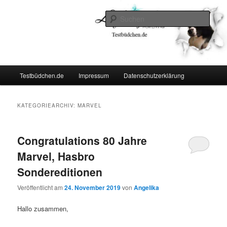
Zum
Zum
Lifestyle For Living
primären
sekundären
Such
Inhalt
Inhalt
springen
springen
Testbüdchen
Hauptmenü
Testbüdchen.de
Impressum
Datenschutzerklärung
KATEGORIEARCHIV:
MARVEL
Congratulations 80 Jahre
Marvel, Hasbro
Sondereditionen
Veröffentlicht am
24. November 2019
von
Angelika
Hallo zusammen,