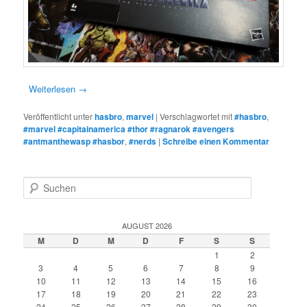
Weiterlesen
→
Veröffentlicht unter
hasbro
,
marvel
|
Verschlagwortet mit
#hasbro
,
#marvel #capitainamerica #thor #ragnarok #avengers
#antmanthewasp #hasbor
,
#nerds
|
Schreibe einen Kommentar
S
u
c
h
AUGUST 2026
e
M
D
M
D
F
S
S
n
1
2
3
4
5
6
7
8
9
10
11
12
13
14
15
16
17
18
19
20
21
22
23
24
25
26
27
28
29
30