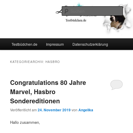
Zum
Zum
Lifestyle For Living
primären
sekundären
Such
Inhalt
Inhalt
springen
springen
Testbüdchen
Hauptmenü
Testbüdchen.de
Impressum
Datenschutzerklärung
KATEGORIEARCHIV:
HASBRO
Congratulations 80 Jahre
Marvel, Hasbro
Sondereditionen
Veröffentlicht am
24. November 2019
von
Angelika
Hallo zusammen,